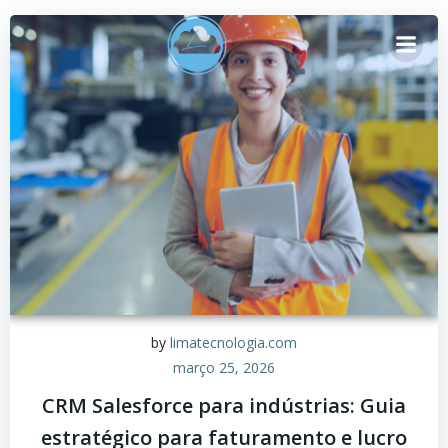
Pular
para
o
conteúdo
by
limatecnologia.com
março 25, 2026
CRM Salesforce para indústrias: Guia
estratégico para faturamento e lucro