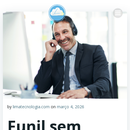
Pular
para
o
conteúdo
by
limatecnologia.com
on
março 4, 2026
Funil sem